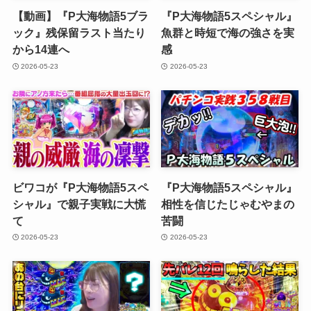
【動画】『P大海物語5ブラ
『P大海物語5スペシャル』
ック』残保留ラスト当たり
魚群と時短で海の強さを実
から14連へ
感
2026-05-23
2026-05-23
ビワコが『P大海物語5スペ
『P大海物語5スペシャル』
シャル』で親子実戦に大慌
相性を信じたじゃむやまの
て
苦闘
2026-05-23
2026-05-23