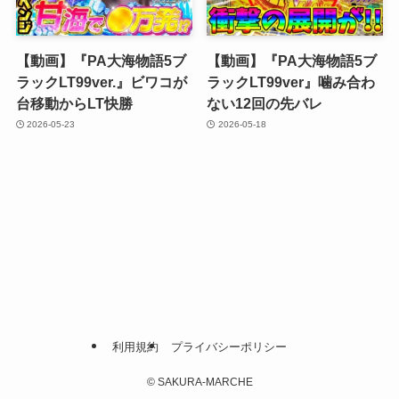
【動画】『PA大海物語5ブ
【動画】『PA大海物語5ブ
ラックLT99ver.』ビワコが
ラックLT99ver』噛み合わ
台移動からLT快勝
ない12回の先バレ
2026-05-23
2026-05-18
利用規約
プライバシーポリシー
©
SAKURA-MARCHE