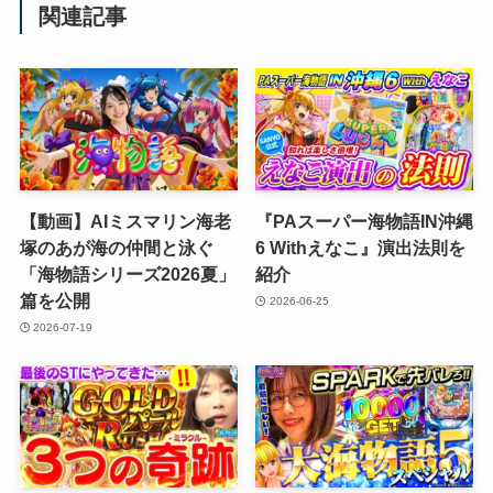
関連記事
【動画】AIミスマリン海老
『PAスーパー海物語IN沖縄
塚のあが海の仲間と泳ぐ
6 Withえなこ』演出法則を
「海物語シリーズ2026夏」
紹介
篇を公開
2026-06-25
2026-07-19