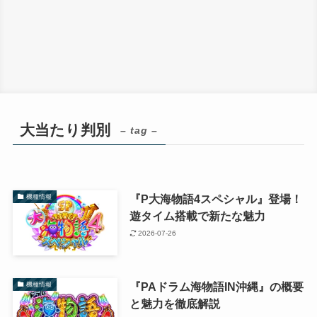
大当たり判別
– tag –
『P大海物語4スペシャル』登場！
機種情報
遊タイム搭載で新たな魅力
2026-07-26
『PAドラム海物語IN沖縄』の概要
機種情報
と魅力を徹底解説