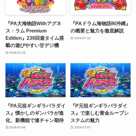
『PA大海物語Withアグネ
『PAドラム海物語IN沖縄』
ス・ラム Premium
の概要と魅力を徹底解説
Edition』239回遊タイム搭
2026-07-12
載の遊びやすい甘デジ機
2026-07-25
『PA元祖ギンギラパラダイ
『P元祖ギンギラパラダイ
ス』懐かしのギンパラが進
ス』で楽しむ黄金ループシ
化、新機能で連チャン期待
ステムの魅力
2026-07-08
2026-07-07