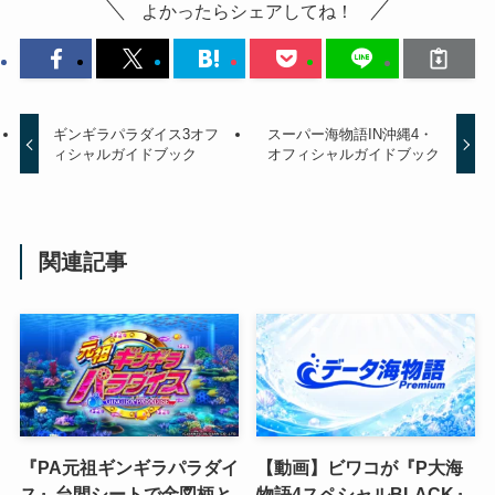
よかったらシェアしてね！
ギンギラパラダイス3オフ
スーパー海物語IN沖縄4・
ィシャルガイドブック
オフィシャルガイドブック
関連記事
『PA元祖ギンギラパラダイ
【動画】ビワコが『P大海
ス』台間シートで金図柄と
物語4スペシャルBLACK』