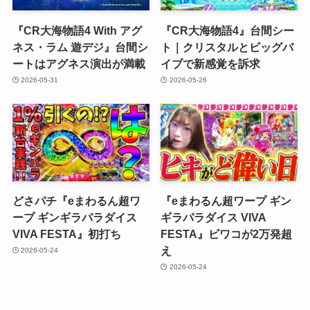
『CR大海物語4 With アグ
『CR大海物語4』台間シー
ネス・ラム 遊デジ』台間シ
ト｜クリスタルとビッグバ
ートはアグネス演出が満載
イブで新感覚を訴求
2026-05-31
2026-05-26
どさパチ『eまわるん超ワ
『eまわるん超ワープ ギン
ープ ギンギラパラダイス
ギラパラダイス VIVA
VIVA FESTA』初打ち
FESTA』ビワコが2万発超
え
2026-05-24
2026-05-24