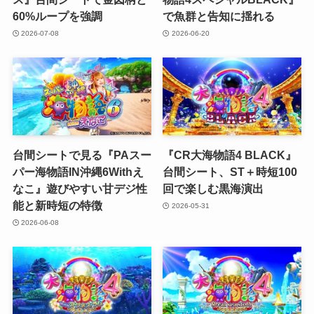
60%ループを強調
で魚群と告知に揺れる
2026-07-08
2026-06-20
台間シートで見る『PAスー
『CR大海物語4 BLACK』
パー海物語IN沖縄6Withえ
台間シート、ST＋時短100
なこ』遊びやすい甘デジ性
回で楽しむ黒海演出
能と新時短の特徴
2026-05-31
2026-06-08