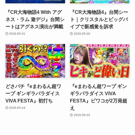
『CR大海物語4 With アグ
『CR大海物語4』台間シー
ネス・ラム 遊デジ』台間シ
ト｜クリスタルとビッグバ
ートはアグネス演出が満載
イブで新感覚を訴求
2026-05-31
2026-05-26
どさパチ『eまわるん超ワ
『eまわるん超ワープ ギン
ープ ギンギラパラダイス
ギラパラダイス VIVA
VIVA FESTA』初打ち
FESTA』ビワコが2万発超
え
2026-05-24
2026-05-24