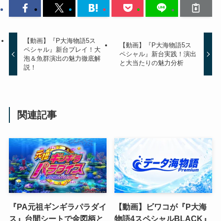
【動画】『P大海物語5ス
【動画】『P大海物語5ス
ペシャル』新台プレイ！大
ペシャル』新台実践！演出
泡＆魚群演出の魅力徹底解
と大当たりの魅力分析
説！
関連記事
『PA元祖ギンギラパラダイ
【動画】ビワコが『P大海
ス』台間シートで金図柄と
物語4スペシャルBLACK』