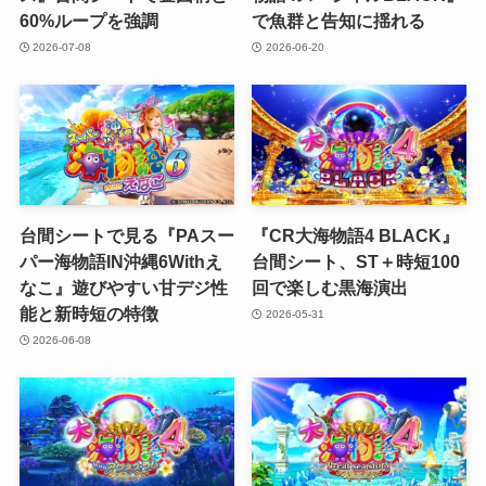
60%ループを強調
で魚群と告知に揺れる
2026-07-08
2026-06-20
台間シートで見る『PAスー
『CR大海物語4 BLACK』
パー海物語IN沖縄6Withえ
台間シート、ST＋時短100
なこ』遊びやすい甘デジ性
回で楽しむ黒海演出
能と新時短の特徴
2026-05-31
2026-06-08