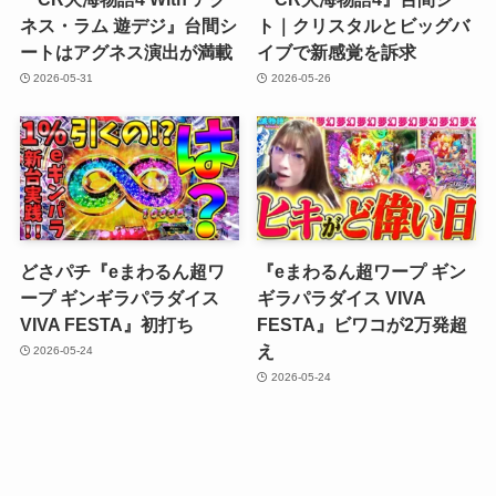
ネス・ラム 遊デジ』台間シ
ト｜クリスタルとビッグバ
ートはアグネス演出が満載
イブで新感覚を訴求
2026-05-31
2026-05-26
どさパチ『eまわるん超ワ
『eまわるん超ワープ ギン
ープ ギンギラパラダイス
ギラパラダイス VIVA
VIVA FESTA』初打ち
FESTA』ビワコが2万発超
え
2026-05-24
2026-05-24