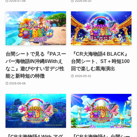
2026-07-08
2026-06-20
台間シートで見る『PAスー
『CR大海物語4 BLACK』
パー海物語IN沖縄6Withえ
台間シート、ST＋時短100
なこ』遊びやすい甘デジ性
回で楽しむ黒海演出
能と新時短の特徴
2026-05-31
2026-06-08
『CR大海物語4 With アグ
『CR大海物語4』台間シー