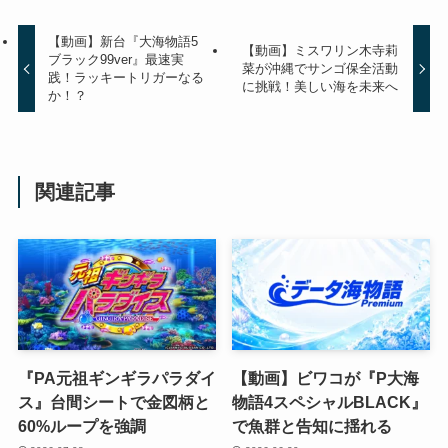
【動画】新台『大海物語5
【動画】ミスワリン木寺莉
ブラック99ver』最速実
菜が沖縄でサンゴ保全活動
践！ラッキートリガーなる
に挑戦！美しい海を未来へ
か！？
関連記事
『PA元祖ギンギラパラダイ
【動画】ビワコが『P大海
ス』台間シートで金図柄と
物語4スペシャルBLACK』
60%ループを強調
で魚群と告知に揺れる