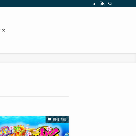
クター
機種情報