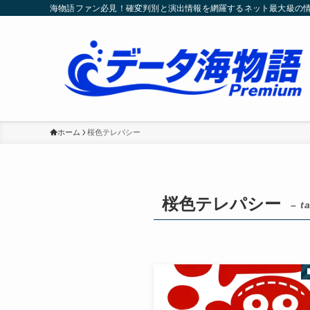
海物語ファン必見！確変判別と演出情報を網羅するネット最大級の
ホーム
桜色テレパシー
桜色テレパシー
– t