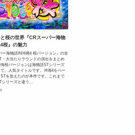
と桜の世界『CRスーパー海物
縄4桜』の魅力
パー海物語IN沖縄4 桜バージョン』の全
T・大当たりラウンドの演出をまとめ
海桜バージョンは海物語STシリーズ
して、人気タイトルです。沖海4をベー
STを加えたのが本作です。これまで
Tシリーズと違う...
29