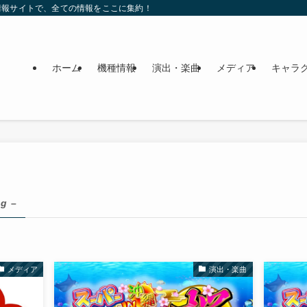
情報サイトで、全ての情報をここに集約！
ホーム
機種情報
演出・楽曲
メディア
キャラ
ag –
メディア
演出・楽曲