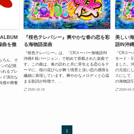
 ALBUM
『桜色テレパシー』爽やかな春の恋を彩
美しい海
録曲を徹
る海物語楽曲
語IN沖
『桜色テレパシー』は、「CRスーパー海物語IN
『CRスー
沖縄4 桜バージョン」で初めて搭載された楽曲で
モード・S
ちろん、そ
す。この曲は、春の訪れと共に芽生える恋心をテ
ました。沖
ァンの記憶
ーマに、桜の花びらが舞う情景と淡い恋の感情を
の元祖に
われるプレ
繊細に表現しています。爽やかなメロディと心温
スにして、
ンド演出な
まる歌詞が特徴で、...
の海物語S
待感や興奮
2025-10-19
2026-04-
1