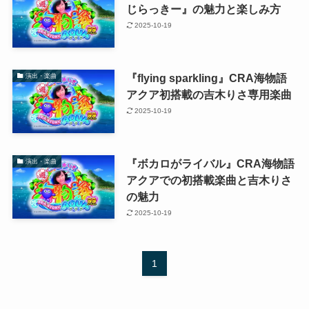
じらっきー』の魅力と楽しみ方
2025-10-19
『flying sparkling』CRA海物語
演出・楽曲
アクア初搭載の吉木りさ専用楽曲
2025-10-19
『ボカロがライバル』CRA海物語
演出・楽曲
アクアでの初搭載楽曲と吉木りさ
の魅力
2025-10-19
1