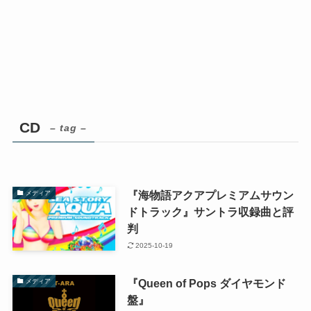
CD
– tag –
『海物語アクアプレミアムサウン
メディア
ドトラック』サントラ収録曲と評
判
2025-10-19
『Queen of Pops ダイヤモンド
メディア
盤』