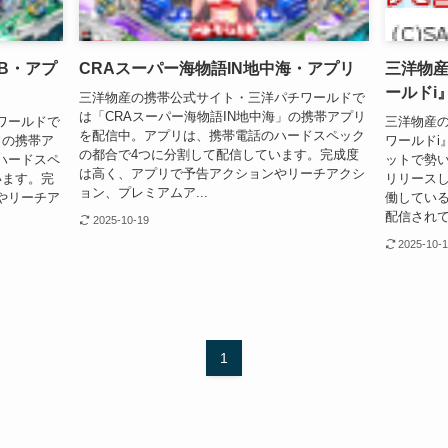
TB・アプ
CRAスーパー海物語IN地中海・アプリ
三洋物
ールドi
三洋物産の携帯公式サイト・三洋パチワールドで
は「CRAスーパー海物語IN地中海」の携帯アプリ
ワールドで
三洋物産の
を配信中。アプリは、携帯電話のハードスペック
」の携帯ア
ワールドi
の都合で4つに分割して配信しています。完成度
ハードスペ
ットで勢
は高く、アプリで予告アクションやリーチアクシ
います。完
リリース
ョン、プレミアムア...
やリーチア
働してい
配信されてい
2025-10-19
2025-10-
1