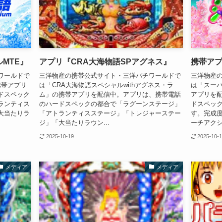
MTE』
アプリ『CRA大海物語SPアグネス』
携帯アプ
ワールドで
三洋物産の携帯公式サイト・三洋パチワールドで
三洋物産
携帯アプリ
は「CRA大海物語スペシャルwithアグネス・ラ
は「スーパ
ドスペック
ム」の携帯アプリを配信中。アプリは、携帯電話
アプリを
ランティス
のハードスペックの都合で「ラグーンステージ」
ドスペッ
大当たりラ
「アトランティスステージ」「トレジャーステー
す。完成
ジ」「大当たりラウン...
ーチアクシ
2025-10-19
2025-10-
メディア
メディア