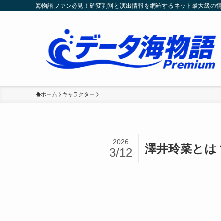
海物語ファン必見！確変判別と演出情報を網羅するネット最大級の
ホーム
キャラクター
2026
澤井玲菜とは
3/12