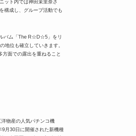
ニット内では神田茉里奈さ
を構成し、グループ活動でも
バム「The R☆D☆5」をリ
しての地位も確立していきます。
表。多方面での露出を重ねること
三洋物産の人気パチンコ機
9月30日に開催された新機種