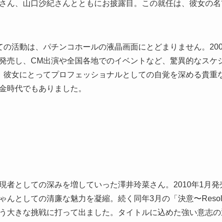
さん、山口沙紀さんとともにお披露目。この就任は、彼女の名
ての活動は、パチンコホールの液晶画面にとどまりません。200
発売し、CM出演や全国各地でのイベントなど、驚異的なスケジ
、彼女にとってプロフェッショナルとしての自覚を深める貴重
金時代でもありました。
者としての深みを増していった澤井玲菜さん。2010年1月発
んとしての清廉な魅力を凝縮。続く同年3月の「決意〜Resolu
う大きな挑戦に打って出ました。タイトルに込めた強い意志の