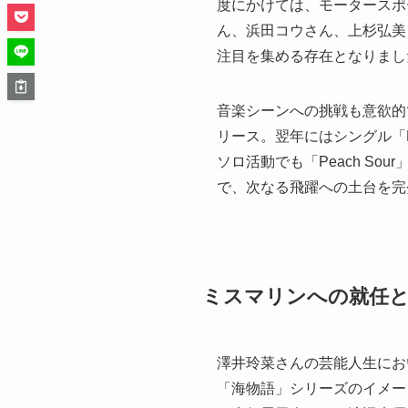
度にかけては、モータースポ
ん、浜田コウさん、上杉弘美
注目を集める存在となりまし
音楽シーンへの挑戦も意欲的で
リース。翌年にはシングル「M
ソロ活動でも「Peach So
で、次なる飛躍への土台を完
ミスマリンへの就任
澤井玲菜さんの芸能人生にお
「海物語」シリーズのイメー