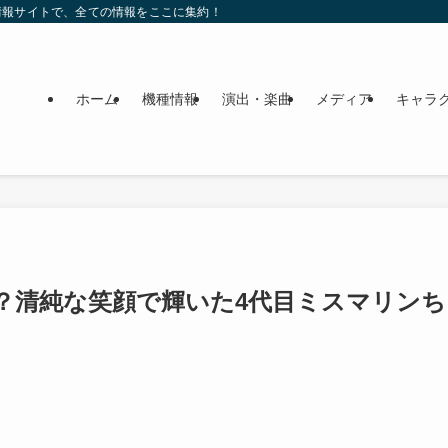
情報サイトで、全ての情報をここに集約！
ホーム
機種情報
演出・楽曲
メディア
キャラ
？清純な笑顔で輝いた4代目ミスマリン