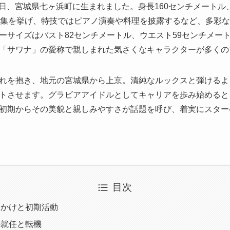
30日、宮城県七ヶ浜町に生まれました。身長160センチメート
収集を挙げ、特技ではピアノ演奏や料理を披露するなど、多彩
ーサイズはバスト82センチメートル、ウエスト59センチメート
「サワナ」の愛称で親しまれた気さくなキャラクターが多くの
れを抱き、地元の宮城県から上京。清純なルックスと弾けるよう
トさせます。グラビアアイドルとしてキャリアを歩み始めると
初期からその美貌と親しみやすさが話題を呼び、着実にスター
目次
っかけと初期活動
の就任と転機