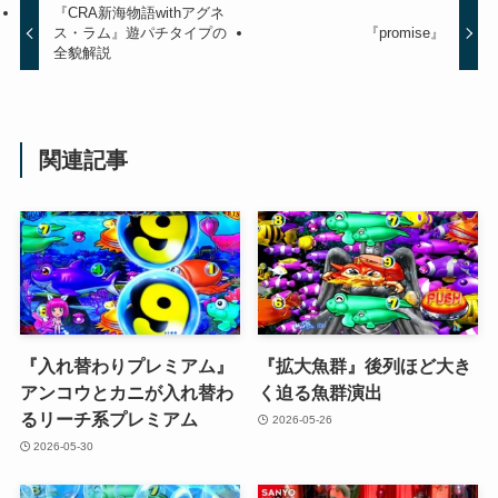
『CRA新海物語withアグネ
ス・ラム』遊パチタイプの
『promise』
全貌解説
関連記事
『入れ替わりプレミアム』
『拡大魚群』後列ほど大き
アンコウとカニが入れ替わ
く迫る魚群演出
るリーチ系プレミアム
2026-05-26
2026-05-30