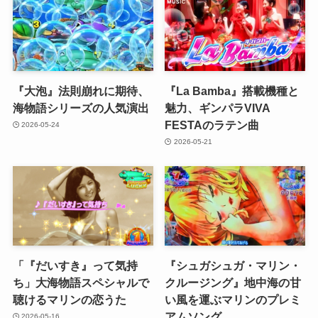
『大泡』法則崩れに期待、
『La Bamba』搭載機種と
海物語シリーズの人気演出
魅力、ギンパラVIVA
FESTAのラテン曲
2026-05-24
2026-05-21
「『だいすき』って気持
『シュガシュガ・マリン・
ち」大海物語スペシャルで
クルージング』地中海の甘
聴けるマリンの恋うた
い風を運ぶマリンのプレミ
アムソング
2026-05-16