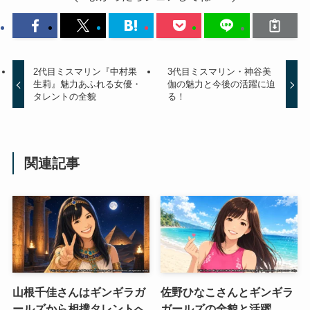
2代目ミスマリン『中村果
3代目ミスマリン・神谷美
生莉』魅力あふれる女優・
伽の魅力と今後の活躍に迫
タレントの全貌
る！
関連記事
山根千佳さんはギンギラガ
佐野ひなこさんとギンギラ
ールズから相撲タレントへ
ガールズの全貌と活躍