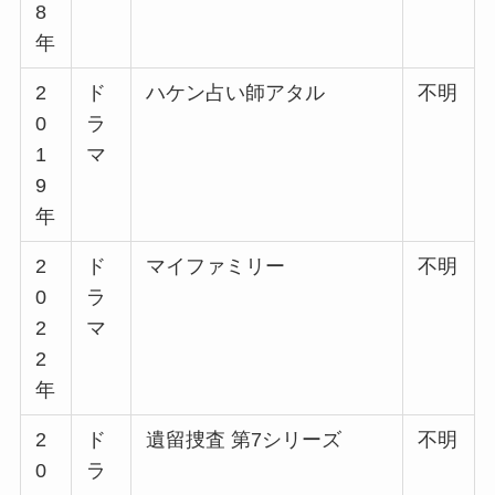
8
年
2
ド
ハケン占い師アタル
不明
0
ラ
1
マ
9
年
2
ド
マイファミリー
不明
0
ラ
2
マ
2
年
2
ド
遺留捜査 第7シリーズ
不明
0
ラ