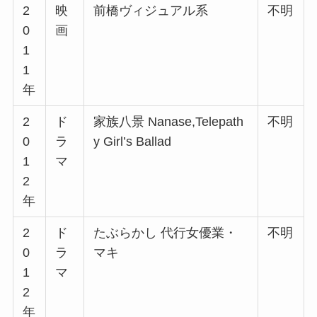
2
映
前橋ヴィジュアル系
不明
0
画
1
1
年
2
ド
家族八景 Nanase,Telepath
不明
0
ラ
y Girl’s Ballad
1
マ
2
年
2
ド
たぶらかし 代行女優業・
不明
0
ラ
マキ
1
マ
2
年