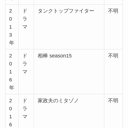
2
ド
タンクトップファイター
不明
0
ラ
1
マ
3
年
2
ド
相棒 season15
不明
0
ラ
1
マ
6
年
2
ド
家政夫のミタゾノ
不明
0
ラ
1
マ
6