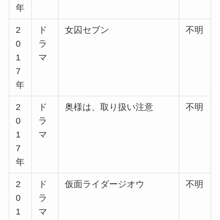
年
2
ド
女囚セブン
不明
0
ラ
1
マ
7
年
2
ド
奥様は、取り扱い注意
不明
0
ラ
1
マ
7
年
2
ド
仮面ライダージオウ
不明
0
ラ
1
マ