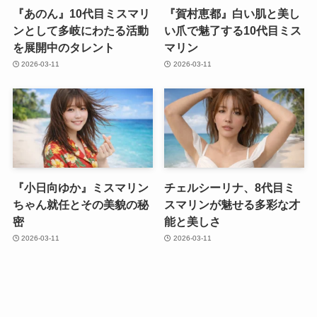
『あのん』10代目ミスマリ
『賀村恵都』白い肌と美し
ンとして多岐にわたる活動
い爪で魅了する10代目ミス
を展開中のタレント
マリン
2026-03-11
2026-03-11
『小日向ゆか』ミスマリン
チェルシーリナ、8代目ミ
ちゃん就任とその美貌の秘
スマリンが魅せる多彩な才
密
能と美しさ
2026-03-11
2026-03-11