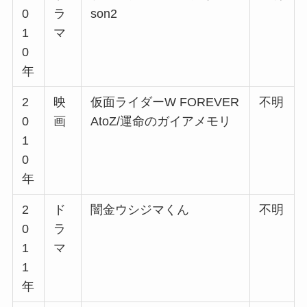
0
ラ
son2
1
マ
0
年
2
映
仮面ライダーW FOREVER
不明
0
画
AtoZ/運命のガイアメモリ
1
0
年
2
ド
闇金ウシジマくん
不明
0
ラ
1
マ
1
年