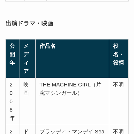
出演ドラマ・映画
公
メ
作品名
役
開
デ
名・
年
ィ
役柄
ア
2
映
THE MACHINE GIRL（片
不明
0
画
腕マシンガール）
0
8
年
2
ド
ブラッディ・マンデイ Sea
不明