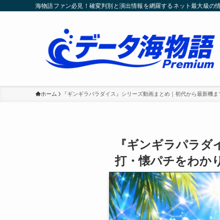
海物語ファン必見！確変判別と演出情報を網羅するネット最大級の
ホーム
『ギンギラパラダイス』シリーズ動画まとめ｜初代から最新機ま
『ギンギラパラダ
打・懐パチをわか