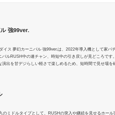
強99ver.
イス 夢幻カーニバル 強99ver.は、2022年導入機として
バルRUSH中の連チャン、時短中の引き戻しが見どころです。
な演出を甘デジらしい軽さで楽しめるため、短時間で見せ場を
ル
年導入のミドルタイプとして、RUSHの突入や継続を見せるホー