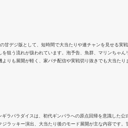
23年導入の甘デジ版として、短時間で大当たりや連チャンを見せ
しを狙う流れが扱われています。泡予告、魚群、マリンちゃん
機よりも展開が軽く、家パチ配信や実戦切り抜きでも大当たり
ギンギラパラダイスは、初代ギンパラへの原点回帰を意識した公
クジラッキー演出、大当たり後のモード展開が主な内容です。